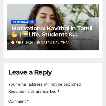
NATPU KAVITHAI
Motivational Kavithai in Tamil
|
Life, Students &
Bharathiyar Inspiration
FEB 8, 2026
NATPU KAVITHAI
Leave a Reply
Your email address will not be published.
Required fields are marked
*
Comment
*