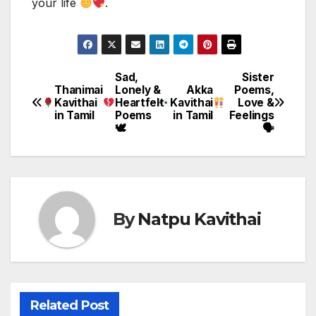
your life
.
Sad,
Sister
Post
Thanimai
Lonely &
Akka
Poems,
Kavithai
Heartfelt
Kavithai
Love &
navigation
in Tamil
Poems
in Tamil
Feelings
🕊
🗣
By
Natpu Kavithai
Related Post