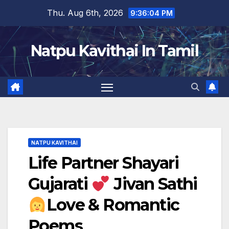
Skip
Thu. Aug 6th, 2026
9:36:05 PM
to
content
Natpu Kavithai In Tamil
NATPU KAVITHAI
Life Partner Shayari
Gujarati
Jivan Sathi
Love & Romantic
Poems