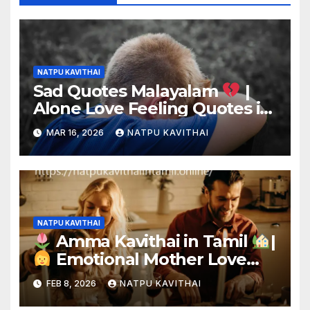
NATPU KAVITHAI
Sad Quotes Malayalam
|
Alone Love Feeling Quotes in
Malayalam
MAR 16, 2026
NATPU KAVITHAI
NATPU KAVITHAI
Amma Kavithai in Tamil
|
Emotional Mother Love
Poems
FEB 8, 2026
NATPU KAVITHAI