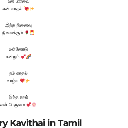
உன் பார்வை
என் காதல்
இந்த நினைவு
நிலைக்கும்
உன்னோடு
என்றும்
நம் காதல்
வாழ்க
இந்த நாள்
என் பெருமை
y Kavithai in Tamil