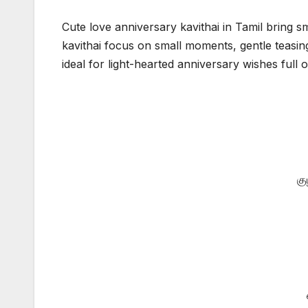
Cute love anniversary kavithai in Tamil bring 
kavithai focus on small moments, gentle teasing
ideal for light-hearted anniversary wishes full
க