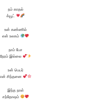
நம் காதல்
க்யூட்
உன் கண்ணில்
என் உலகம்
நாம் பேச
நேரம் இல்லை
உன் பெயர்
என் சிந்தனை
இந்த நாள்
சந்தோஷம்