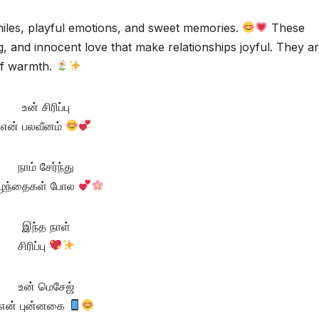
smiles, playful emotions, and sweet memories.
These
, and innocent love that make relationships joyful. They a
 of warmth.
உன் சிரிப்பு
என் பலவீனம்
நாம் சேர்ந்து
ுழந்தைகள் போல
இந்த நாள்
சிரிப்பு
உன் மெசேஜ்
என் புன்னகை