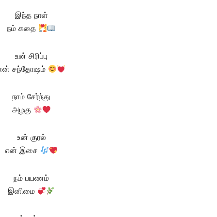
இந்த நாள்
நம் கதை
உன் சிரிப்பு
என் சந்தோஷம்
நாம் சேர்ந்து
அழகு
உன் குரல்
என் இசை
நம் பயணம்
இனிமை