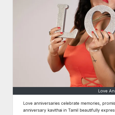
Love Ann
Love anniversaries celebrate memories, promi
anniversary kavithai in Tamil beautifully expr