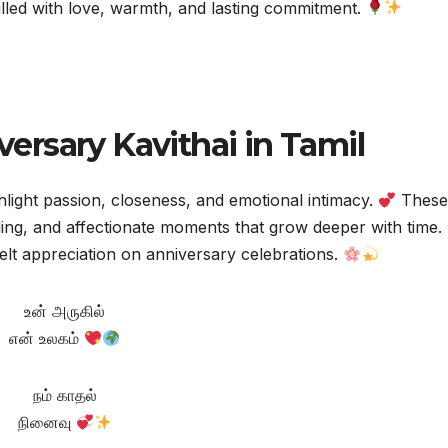
illed with love, warmth, and lasting commitment.
rsary Kavithai in Tamil
hlight passion, closeness, and emotional intimacy.
Thes
nding, and affectionate moments that grow deeper with time.
elt appreciation on anniversary celebrations.
உன் அருகில்
என் உலகம்
நம் காதல்
நினைவு