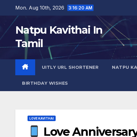
Skip
Mon. Aug 10th, 2026
3:16:21 AM
to
content
Natpu Kavithai In
Tamil
UITLY URL SHORTENER
NATPU KA
BIRTHDAY WISHES
LOVE KAVITHAI
Love Anniversary