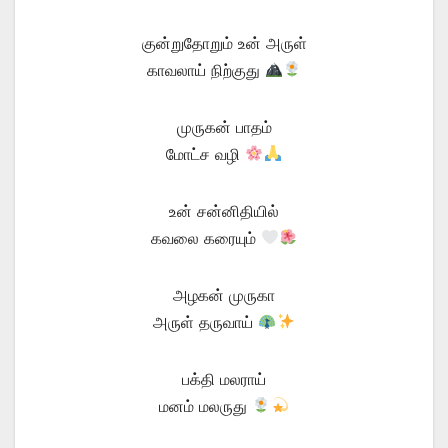
குன்றுதோறும் உன் அருள்
காவலாய் நிற்குது
முருகன் பாதம்
மோட்ச வழி
உன் சன்னிதியில்
கவலை கரையும்
அழகன் முருகா
அருள் தருவாய்
பக்தி மலராய்
மனம் மலருது