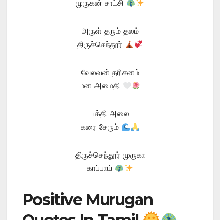
முருகன் சாட்சி
அருள் தரும் தலம்
திருச்செந்தூர்
வேலவன் தரிசனம்
மன அமைதி
பக்தி அலை
கரை சேரும்
திருச்செந்தூர் முருகா
காப்பாய்
Positive Murugan
Quotes In Tamil