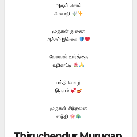
அருள் சொல்
அமைதி
முருகன் துணை
அச்சம் இல்லை
வேலவன் வார்த்தை
வழிகாட்டி
பக்தி மொழி
இதயம்
முருகன் சிந்தனை
சாந்தி
Thiruchendur Murugan