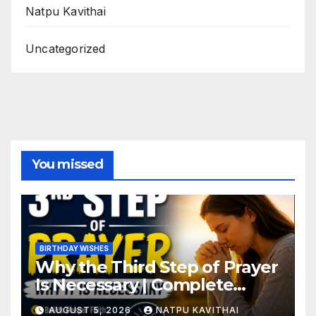
Natpu Kavithai
Uncategorized
You missed
BIRTHDAY WISHES
Why the Third Step of Prayer
Is Necessary | Complete
Guide
AUGUST 5, 2026
NATPU KAVITHAI