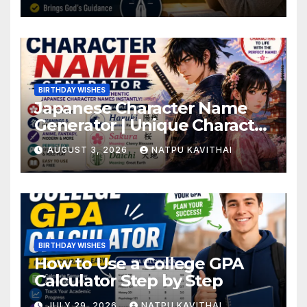
BIRTHDAY WISHES
Japanese Character Name
Generator | Unique Character
Names
AUGUST 3, 2026
NATPU KAVITHAI
BIRTHDAY WISHES
How to Use a College GPA
Calculator Step by Step
JULY 29, 2026
NATPU KAVITHAI