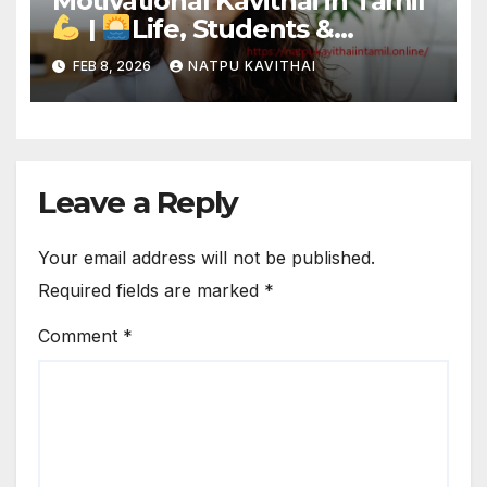
Motivational Kavithai in Tamil
|
Life, Students &
Bharathiyar Inspiration
FEB 8, 2026
NATPU KAVITHAI
Leave a Reply
Your email address will not be published.
Required fields are marked
*
Comment
*