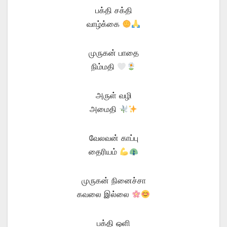
பக்தி சக்தி
வாழ்க்கை
முருகன் பாதை
நிம்மதி
அருள் வழி
அமைதி
வேலவன் காப்பு
தைரியம்
முருகன் நினைச்சா
கவலை இல்லை
பக்தி ஒளி