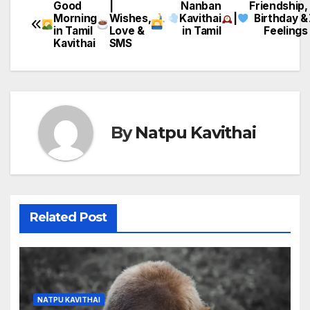
Good
|
Nanban
Friendship,
Post
Morning
Wishes,
Kavithai
|
Birthday &
in Tamil
Love &
in Tamil
Feelings
navigation
Kavithai
SMS
By
Natpu Kavithai
Related Post
NATPU KAVITHAI