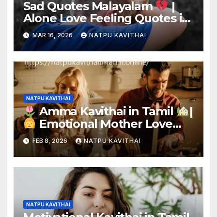
Sad Quotes Malayalam
|
Alone Love Feeling Quotes in
Malayalam
MAR 16, 2026
NATPU KAVITHAI
NATPU KAVITHAI
Amma Kavithai in Tamil
|
Emotional Mother Love
Poems
FEB 8, 2026
NATPU KAVITHAI
NATPU KAVITHAI