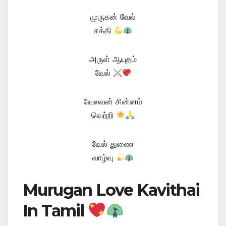
முருகன் வேல்
சக்தி
அருள் ஆயுதம்
வேல்
வேலவன் சின்னம்
வெற்றி
வேல் துணை
வாழ்வு
Murugan Love Kavithai
In Tamil