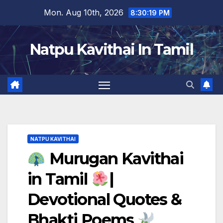
Skip
Mon. Aug 10th, 2026
8:30:20 PM
to
content
Natpu Kavithai In Tamil
NATPU KAVITHAI
Murugan Kavithai
in Tamil
|
Devotional Quotes &
Bhakti Poems