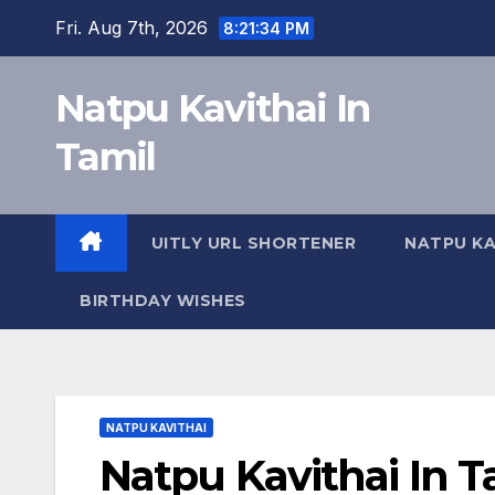
Skip
Fri. Aug 7th, 2026
8:21:35 PM
to
content
Natpu Kavithai In
Tamil
UITLY URL SHORTENER
NATPU KA
BIRTHDAY WISHES
NATPU KAVITHAI
Natpu Kavithai In Ta