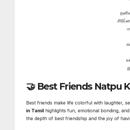
தனிம
சிரிப்
ம
க
வ
த
🤝 Best Friends Natpu K
Best friends make life colorful with laughter, 
in Tamil
highlights fun, emotional bonding, and 
the depth of best friendship and the joy of h