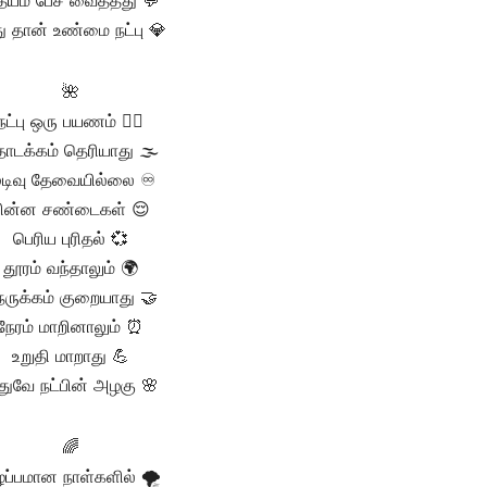
யம் பேச வைத்தது 💬
 தான் உண்மை நட்பு 💎
🌺
நட்பு ஒரு பயணம் 🚶‍♂️
டக்கம் தெரியாது 🌫️
ுடிவு தேவையில்லை ♾️
ின்ன சண்டைகள் 😌
பெரிய புரிதல் 💞
தூரம் வந்தாலும் 🌍
ருக்கம் குறையாது 🤝
நேரம் மாறினாலும் ⏰
உறுதி மாறாது 💪
ுவே நட்பின் அழகு 🌸
🌈
ழப்பமான நாள்களில் 🌪️