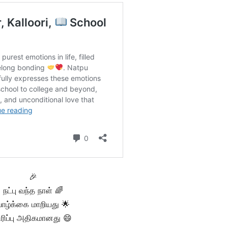
🎉
நட்பு வந்த நாள் 🌈
ாழ்க்கை மாறியது 🌟
ிரிப்பு அதிகமானது 😄