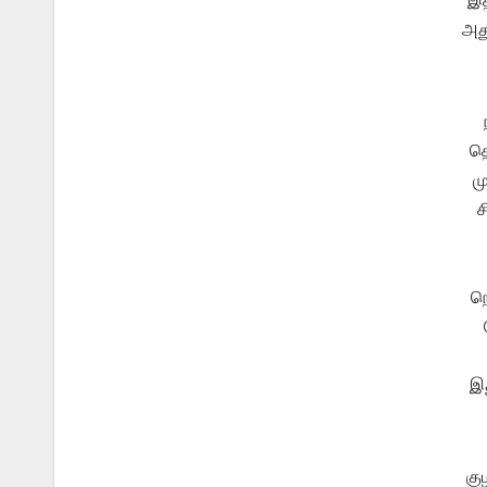
இத
அது
தொ
ம
ச
நெ
இத
கு