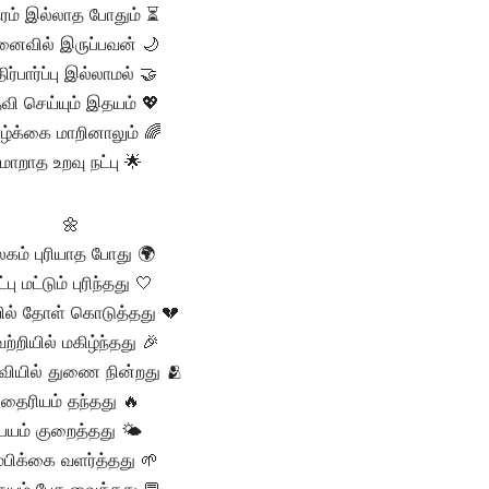
ரம் இல்லாத போதும் ⏳
னைவில் இருப்பவன் 🌙
ிர்பார்ப்பு இல்லாமல் 🤝
வி செய்யும் இதயம் 💖
ழ்க்கை மாறினாலும் 🌈
மாறாத உறவு நட்பு 🌟
🌼
லகம் புரியாத போது 🌍
ட்பு மட்டும் புரிந்தது 🤍
ில் தோள் கொடுத்தது 💔
ற்றியில் மகிழ்ந்தது 🎉
வியில் துணை நின்றது 🫂
தைரியம் தந்தது 🔥
பயம் குறைத்தது 🌤️
்பிக்கை வளர்த்தது 🌱