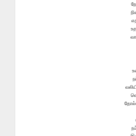
நே
நி
எத
உத
வா
உ
ந
வலிய
வெ
தோல்
நம