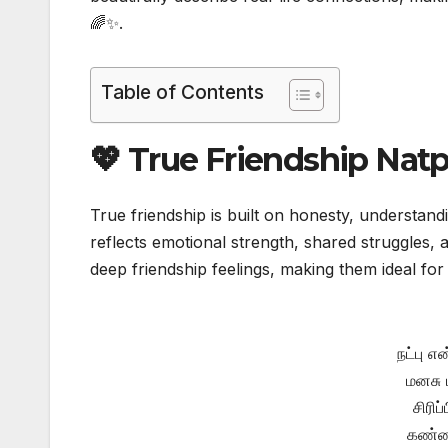
🌈✨.
Table of Contents
💖 True Friendship Natp
True friendship is built on honesty, understan
reflects emotional strength, shared struggles, a
deep friendship feelings, making them ideal fo
நட்பு எ
மனசு 
சிரிப
கண்ணீ