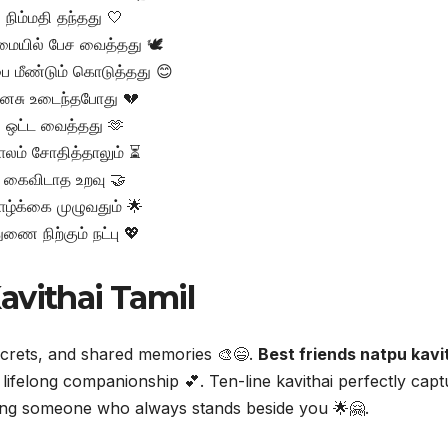
நிம்மதி தந்தது 🤍
ையில் பேச வைத்தது 🕊️
பை மீண்டும் கொடுத்தது 😊
னசு உடைந்தபோது 💔
ஒட்ட வைத்தது 🫶
ாலம் சோதித்தாலும் ⏳
கைவிடாத உறவு 🤝
ாழ்க்கை முழுவதும் 🌟
ுணை நிற்கும் நட்பு 💖
avithai Tamil
secrets, and shared memories 🎨😄.
Best friends natpu kavi
lifelong companionship 💕. Ten-line kavithai perfectly capt
aving someone who always stands beside you 🌟🤗.