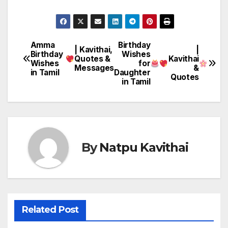
Amma
Birthday
Post
| Kavithai,
|
Birthday
Wishes
Quotes &
Kavithai
Wishes
for
navigation
Messages
&
in Tamil
Daughter
Quotes
in Tamil
By
Natpu Kavithai
Related Post