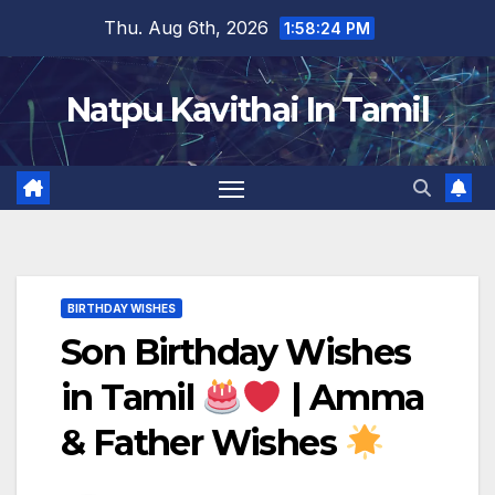
Skip
Thu. Aug 6th, 2026
1:58:25 PM
to
content
Natpu Kavithai In Tamil
BIRTHDAY WISHES
Son Birthday Wishes
in Tamil
| Amma
& Father Wishes