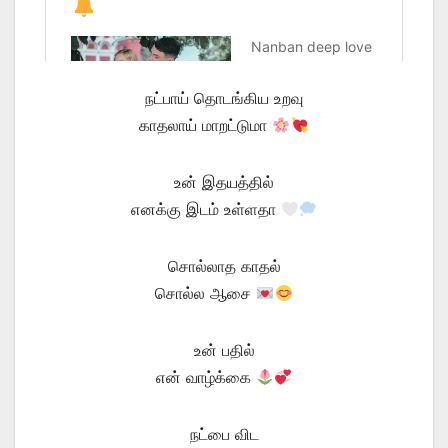
நட்பாய் தொடங்கிய உறவு
காதலாய் மாறட்டுமா
உன் இதயத்தில்
எனக்கு இடம் உள்ளதா
சொல்லாத காதல்
சொல்ல ஆசை
உன் பதில்
என் வாழ்க்கை
நட்பை விட