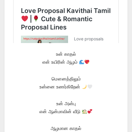
உன் காதல்
என் உயிரின் ஆழம்
மௌனத்திலும்
உன்னை உணர்கிறேன்
உன் அன்பு
என் ஆன்மாவின் வீடு
ஆழமான காதல்