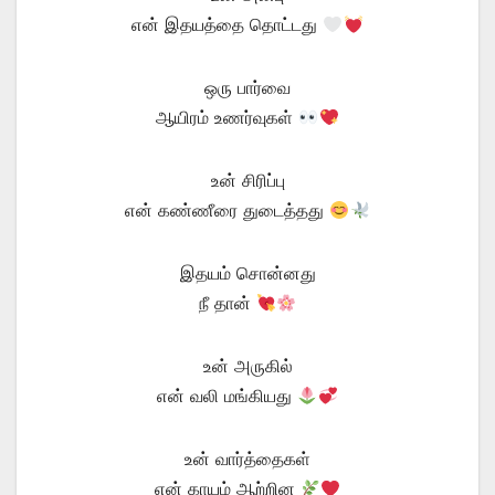
என் இதயத்தை தொட்டது
ஒரு பார்வை
ஆயிரம் உணர்வுகள்
உன் சிரிப்பு
என் கண்ணீரை துடைத்தது
இதயம் சொன்னது
நீ தான்
உன் அருகில்
என் வலி மங்கியது
உன் வார்த்தைகள்
என் காயம் ஆற்றின