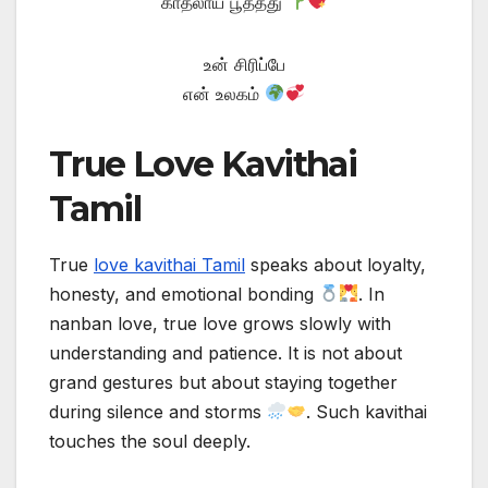
காதலாய் பூத்தது
உன் சிரிப்பே
என் உலகம்
True Love Kavithai
Tamil
True
love kavithai Tamil
speaks about loyalty,
honesty, and emotional bonding
. In
nanban love, true love grows slowly with
understanding and patience. It is not about
grand gestures but about staying together
during silence and storms
. Such kavithai
touches the soul deeply.