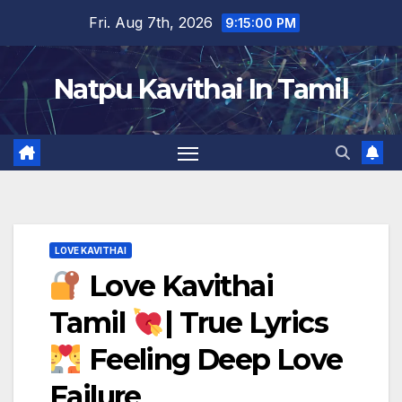
Skip
Fri. Aug 7th, 2026
9:15:01 PM
to
content
Natpu Kavithai In Tamil
LOVE KAVITHAI
Love Kavithai
Tamil
| True Lyrics
Feeling Deep Love
Failure